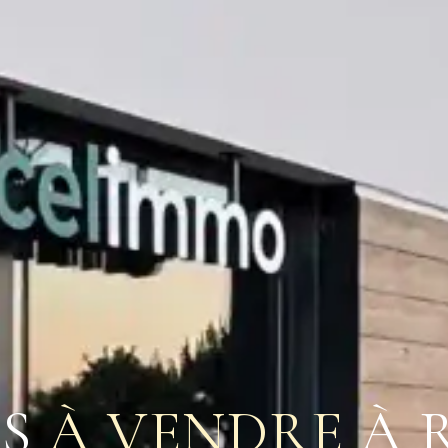
S
À VENDRE
À 