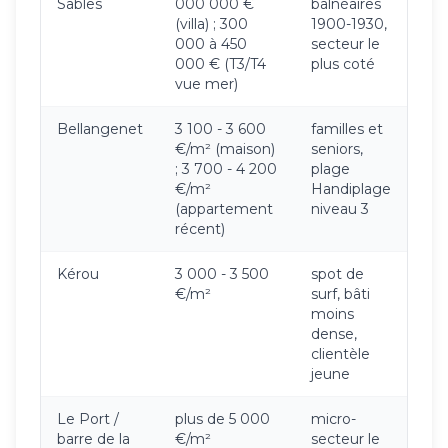
Sables
000 000 €
balnéaires
(villa) ; 300
1900-1930,
000 à 450
secteur le
000 € (T3/T4
plus coté
vue mer)
Bellangenet
3 100 - 3 600
familles et
€/m² (maison)
seniors,
; 3 700 - 4 200
plage
€/m²
Handiplage
(appartement
niveau 3
récent)
Kérou
3 000 - 3 500
spot de
€/m²
surf, bâti
moins
dense,
clientèle
jeune
Le Port /
plus de 5 000
micro-
barre de la
€/m²
secteur le