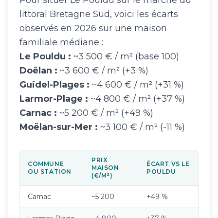
Pour situer Le Pouldu sur le marché du
littoral Bretagne Sud, voici les écarts
observés en 2026 sur une maison
familiale médiane :
Le Pouldu :
~3 500 € / m² (base 100)
Doëlan :
~3 600 € / m² (+3 %)
Guidel-Plages :
~4 600 € / m² (+31 %)
Larmor-Plage :
~4 800 € / m² (+37 %)
Carnac :
~5 200 € / m² (+49 %)
Moëlan-sur-Mer :
~3 100 € / m² (-11 %)
PRIX
COMMUNE
ÉCART VS LE
MAISON
OU STATION
POULDU
(€/M²)
Carnac
~5 200
+49 %