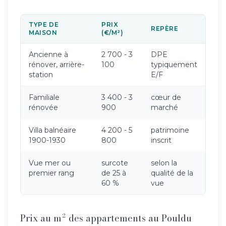
TYPE DE
PRIX
REPÈRE
MAISON
(€/M²)
Ancienne à
2 700 - 3
DPE
rénover, arrière-
100
typiquement
station
E/F
Familiale
3 400 - 3
cœur de
rénovée
900
marché
Villa balnéaire
4 200 - 5
patrimoine
1900-1930
800
inscrit
Vue mer ou
surcote
selon la
premier rang
de 25 à
qualité de la
60 %
vue
Prix au m² des appartements au Pouldu