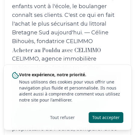
enfants vont à l'école, le boulanger
connaît ses clients. C'est ce qui en fait
l'achat le plus sécurisant du littoral
Bretagne Sud aujourd'hui. — Céline
Bihouès, fondatrice CELIMMO
Acheter au Pouldu avec CELIMMO
CELIMMO, agence immobilière
indépendante fondée par Céline
Votre expérience, notre priorité.
Bihouès en 2020 à Guidel, accompagne
Nous utilisons des cookies pour vous offrir une
acheteurs et vendeurs en Bretagne Sud
navigation plus fluide et personnalisée. Ils nous
y compris Le Pouldu et Clohars-Carnoët.
aident aussi à comprendre comment vous utilisez
notre site pour l'améliorer.
Vous pouvez
consulter nos biens à
Clohars-Carnoët
,
demander une
Tout refuser
Tout accepter
estimation gratuite
si vous êtes
propriétaire au Pouldu, comparer avec