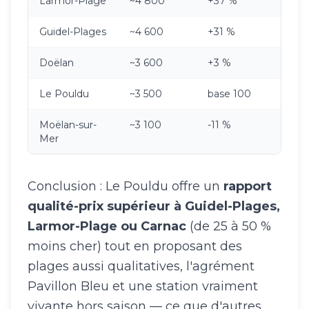
Larmor-Plage
~4 800
+37 %
Guidel-Plages
~4 600
+31 %
Doëlan
~3 600
+3 %
Le Pouldu
~3 500
base 100
Moëlan-sur-
~3 100
-11 %
Mer
Conclusion : Le Pouldu offre un
rapport
qualité-prix supérieur à Guidel-Plages,
Larmor-Plage ou Carnac
(de 25 à 50 %
moins cher) tout en proposant des
plages aussi qualitatives, l'agrément
Pavillon Bleu et une station vraiment
vivante hors saison — ce que d'autres