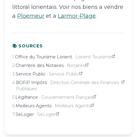
littoral lorientais. Voir nos biens a vendre
a
Ploemeur
et a
Larmor-Plage
.
📚 SOURCES
1
.
Office du Tourisme Lorient
·
Lorient Tourisme
2
.
Chambre des Notaires
·
Notaires
3
.
Service Public
·
Service Public
4
.
BOFiP Impôts
·
Direction Générale des Finances
Publiques
5
.
Légifrance
·
Gouvernement Français
6
.
Meilleurs Agents
·
Meilleurs Agents
7
.
SeLoger
·
SeLoger