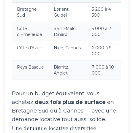
Bretagne
Lorient,
3 200 à 4
Sud
Guidel
500
Côte
Saint-Malo,
5 000 à 7
d'Émeraude
Dinard
000
Côte d'Azur
Nice, Cannes
6 000 à 9
000
Pays Basque
Biarritz,
7 000 à 10
Anglet
000
Pour un budget équivalent, vous
achetez
deux fois plus de surface
en
Bretagne Sud qu'à Cannes — avec une
demande locative tout aussi solide.
Une demande locative diversifiée