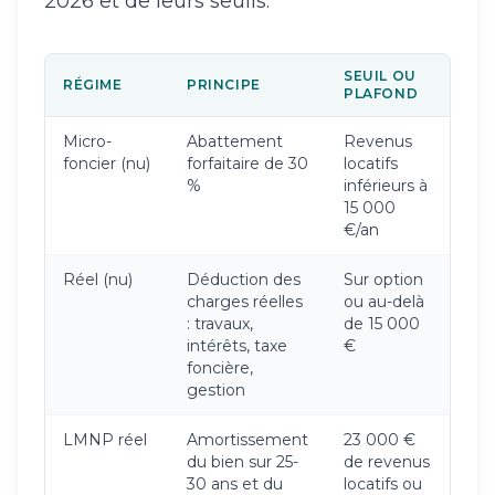
2026 et de leurs seuils.
SEUIL OU
RÉGIME
PRINCIPE
PLAFOND
Micro-
Abattement
Revenus
foncier (nu)
forfaitaire de 30
locatifs
%
inférieurs à
15 000
€/an
Réel (nu)
Déduction des
Sur option
charges réelles
ou au-delà
: travaux,
de 15 000
intérêts, taxe
€
foncière,
gestion
LMNP réel
Amortissement
23 000 €
du bien sur 25-
de revenus
30 ans et du
locatifs ou