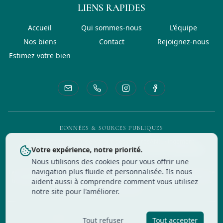
LIENS RAPIDES
About CELIMMO
Accueil
Qui sommes-nous
L'équipe
Nos biens
Contact
Rejoignez-nous
Estimez votre bien
DONNÉES & SOURCES PUBLIQUES
DVF · data.gouv.fr
Observatoire des notaires
ANIL · logement
Votre expérience, notre priorité.
DPE · service-public.fr
INSEE · logement
HAL · recherche académique
Google Scholar
Nous utilisons des cookies pour vous offrir une
navigation plus fluide et personnalisée. Ils nous
Les estimations et indicateurs publiés par CELIMMO s'appuient sur les bases de
transactions publiques (DVF, observatoire des notaires) et les ventes internes
aident aussi à comprendre comment vous utilisez
de l'agence depuis 2020.
notre site pour l'améliorer.
©
2026
CELIMMO. Tous droits réservés.
Site réalisé par
dev-bhs.com
Tout refuser
Tout accepter