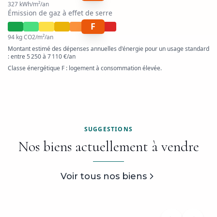
327
kWh/m²/an
Émission de gaz à effet de serre
F
94
kg CO2/m²/an
Montant estimé des dépenses annuelles d'énergie pour un usage standard
:
entre
5 250
à
7 110
€/an
Classe énergétique
F
: logement à consommation élevée.
SUGGESTIONS
Nos biens actuellement à vendre
Sous compromis
Maison 27m²
Voir tous nos biens
27
m²
1
ch.
Guidel
Maison
Exclusivité
Visite 360
Réf:
CB-1029