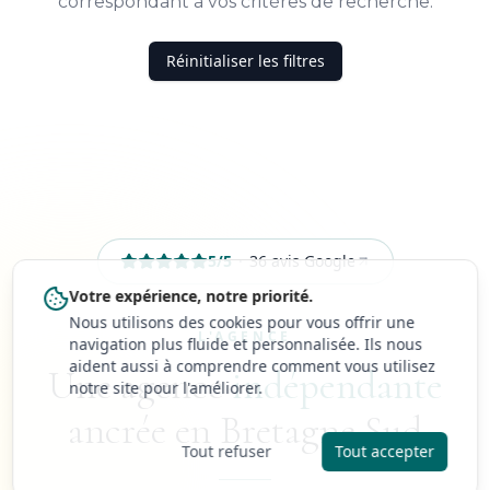
correspondant à vos critères de recherche.
Réinitialiser les filtres
5
/5
·
36
avis Google
Votre expérience, notre priorité.
Nous utilisons des cookies pour vous offrir une
L'AGENCE
navigation plus fluide et personnalisée. Ils nous
aident aussi à comprendre comment vous utilisez
Une agence
indépendante
notre site pour l'améliorer.
ancrée en Bretagne Sud
Tout refuser
Tout accepter