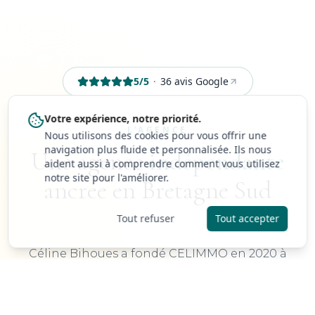
5
/5
·
36
avis Google
Votre expérience, notre priorité.
L'AGENCE
Nous utilisons des cookies pour vous offrir une
navigation plus fluide et personnalisée. Ils nous
Une agence
indépendante
aident aussi à comprendre comment vous utilisez
notre site pour l'améliorer.
ancrée en Bretagne Sud
Tout refuser
Tout accepter
Céline Bihoues a fondé CELIMMO en 2020 à
Guidel, après quinze ans à conseiller vendeurs et
acheteurs sur le littoral morbihannais. Depuis, la
même équipe accompagne chaque projet