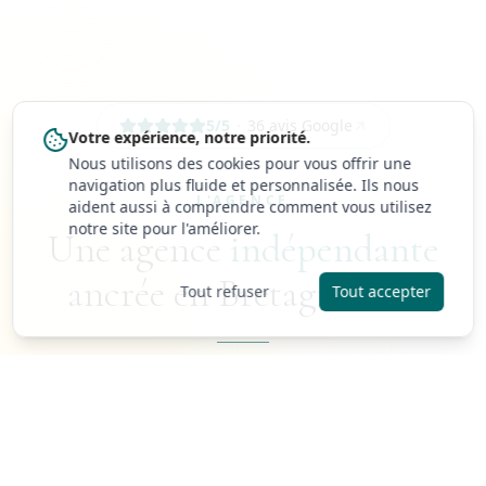
5
/5
·
36
avis Google
Votre expérience, notre priorité.
Nous utilisons des cookies pour vous offrir une
navigation plus fluide et personnalisée. Ils nous
L'AGENCE
aident aussi à comprendre comment vous utilisez
notre site pour l'améliorer.
Une agence
indépendante
ancrée en Bretagne Sud
Tout refuser
Tout accepter
Céline Bihoues a fondé CELIMMO en 2020 à
Guidel, après quinze ans à conseiller vendeurs et
acheteurs sur le littoral morbihannais. Depuis, la
même équipe accompagne chaque projet