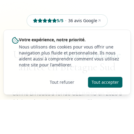
5
/5
·
36
avis Google
Votre expérience, notre priorité.
L'AGENCE
Nous utilisons des cookies pour vous offrir une
Une agence
indépendante
navigation plus fluide et personnalisée. Ils nous
aident aussi à comprendre comment vous utilisez
ancrée en Bretagne Sud
notre site pour l'améliorer.
Tout refuser
Tout accepter
Céline Bihoues a fondé CELIMMO en 2020 à
Guidel, après quinze ans à conseiller vendeurs et
acheteurs sur le littoral morbihannais. Depuis, la
même équipe accompagne chaque projet
immobilier : un interlocuteur unique, des
honoraires lisibles, et le temps qu'il faut pour