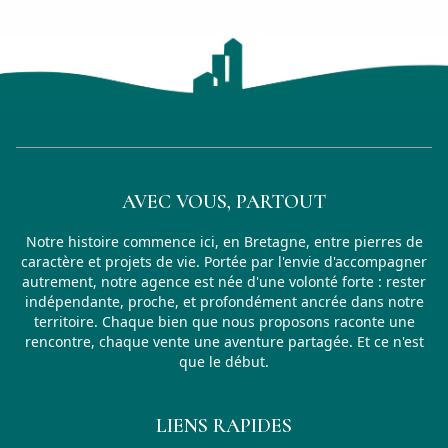
Commodités et atouts de
Lanester
Lanester offre des prix plus accessibles que Lorient (
Prix au m² à
Lanester
en 2026
Fourchettes indicatives sur les transactions récentes 
Type de bien
Prix mini
Prix médian
Prix maxi
AVEC VOUS, PARTOUT
Maison
1 800
€/m²
2 300
€/m²
3 200
€/m²
Notre histoire commence ici, en Bretagne, entre pierres de
caractère et projets de vie. Portée par l'envie d'accompagner
Appartement
1 900
€/m²
2 400
€/m²
3 300
€/m²
autrement, notre agence est née d'une volonté forte : rester
indépendante, proche, et profondément ancrée dans notre
Ce bien :
3 333
€/m²
—
Au-dessus du marché médian —
territoire. Chaque bien que nous proposons raconte une
rencontre, chaque vente une aventure partagée. Et ce n'est
que le début.
Questions fréquentes sur l'immobilier à
Lanester
Lanester est-elle une bonne ville pour un premier 
LIENS RAPIDES