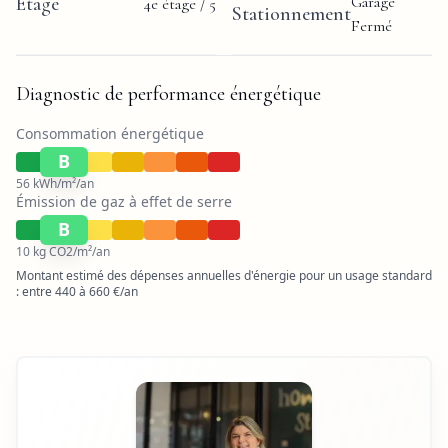
Étage
Garage
4e étage
/ 5
Stationnement
Fermé
Diagnostic de performance énergétique
Consommation énergétique
B
56
kWh/m²/an
Émission de gaz à effet de serre
B
10
kg CO2/m²/an
Montant estimé des dépenses annuelles d'énergie pour un usage standard
:
entre
440
à
660
€/an