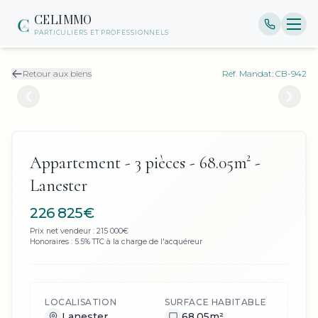
CELIMMO
PARTICULIERS ET PROFESSIONNELS
Retour aux biens
Réf. Mandat:
CB-942
Appartement - 3 pièces - 68.05m² -
Lanester
226 825€
Prix net vendeur :
215 000
€
Honoraires :
5.5
% TTC à la charge de l'acquéreur
LOCALISATION
SURFACE HABITABLE
Lanester
68.05
m²