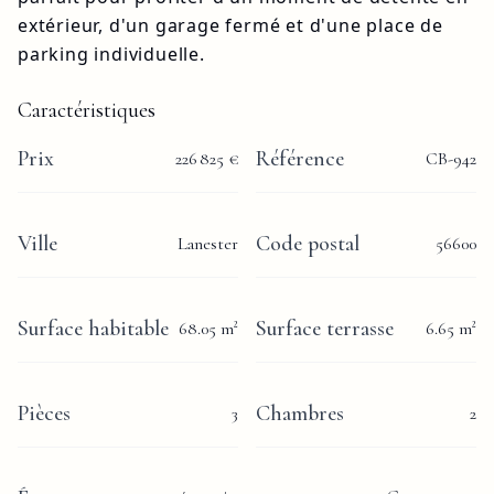
extérieur, d'un garage fermé et d'une place de 
parking individuelle.
Caractéristiques
Prix
Référence
226 825 €
CB-942
Ville
Code postal
Lanester
56600
Surface habitable
Surface terrasse
68.05
m²
6.65
m²
Pièces
Chambres
3
2